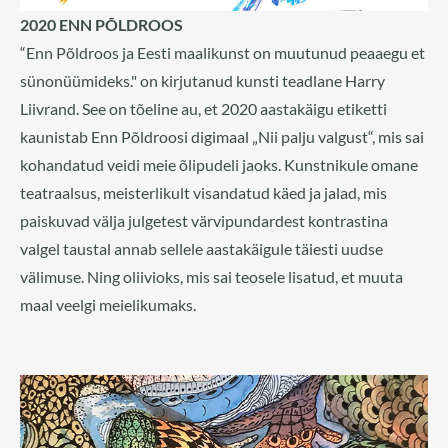
2020 ENN PÕLDROOS
“Enn Põldroos ja Eesti maalikunst on muutunud peaaegu et
sünonüümideks." on kirjutanud kunsti teadlane Harry
Liivrand. See on tõeline au, et 2020 aastakäigu etiketti
kaunistab Enn Põldroosi digimaal „Nii palju valgust“, mis sai
kohandatud veidi meie õlipudeli jaoks. Kunstnikule omane
teatraalsus, meisterlikult visandatud käed ja jalad, mis
paiskuvad välja julgetest värvipundardest kontrastina
valgel taustal annab sellele aastakäigule täiesti uudse
välimuse. Ning oliivioks, mis sai teosele lisatud, et muuta
maal veelgi meielikumaks.