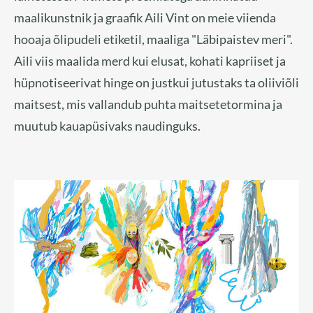
maalikunstnik ja graafik Aili Vint on meie viienda
hooaja õlipudeli etiketil, maaliga "Läbipaistev meri".
Aili viis maalida merd kui elusat, kohati kapriiset ja
hüpnotiseerivat hinge on justkui jutustaks ta oliiviõli
maitsest, mis vallandub puhta maitsetetormina ja
muutub kauapüsivaks naudinguks.