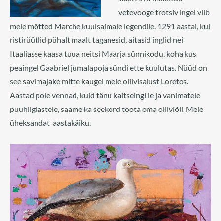
vetevooge trotsiv ingel viib
meie mõtted Marche kuulsaimale legendile. 1291 aastal, kui
ristirüütlid pühalt maalt taganesid, aitasid inglid neil
Itaaliasse kaasa tuua neitsi Maarja sünnikodu, koha kus
peaingel Gaabriel jumalapoja sündi ette kuulutas. Nüüd on
see savimajake mitte kaugel meie oliivisalust Loretos.
Aastad pole vennad, kuid tänu kaitseinglile ja vanimatele
puuhiiglastele, saame ka seekord toota oma oliiviõli. Meie
üheksandat aastakäiku.