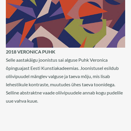
2018 VERONICA PUHK
Selle aastakäigu joonistus sai alguse Puhk Veronica
õpinguajast Eesti Kunstiakadeemias. Joonistusel esildub
oliivipuudel mänglev valguse ja taeva mõju, mis lisab
lehestikule kontraste, muutudes ühes taeva toonidega.
Selline abstraktne vaade oliivipuudele annab kogu pudelile
uue vahva kuue.