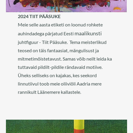
2024 TIIT PÄÄSUKE
Meie selle aasta etiketi on loonud rohkete
maalikunsti
auhindadega pärjatud Eesti
juhtfiguur - Tiit Pääsuke. Tema meisterlikud
teosed on täis fantaasiat, mängulisust ja
mitmetimõistetavust. Samas võib neilt leida ka
tuttavaid pildilt-pildile rändavaid motiive.
Üheks selliseks on kajakas, kes seekord
linnutiivul toob meie oliiviõli Aadria mere
rannikult Läänemere kallastele.