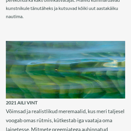
kunstnikule tänutäheks ja kutsuvad kõiki uut aastakäiku
nautima.
2021 AILI VINT
Võimsad ja realistlikud meremaalid, kus meri taljesel
voogab omas rütmis, kütkestab iga vaataja oma
lainetesse. Mitmete preemiatega auhinnatud