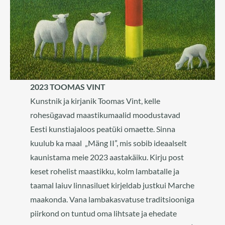
2023 TOOMAS VINT
Kunstnik ja kirjanik Toomas Vint, kelle
rohesügavad maastikumaalid moodustavad
Eesti kunstiajaloos peatüki omaette. Sinna
kuulub ka maal „Mäng II”, mis sobib ideaalselt
kaunistama meie 2023 aastakäiku. Kirju post
keset rohelist maastikku, kolm lambatalle ja
taamal laiuv linnasiluet kirjeldab justkui Marche
maakonda. Vana lambakasvatuse traditsiooniga
piirkond on tuntud oma lihtsate ja ehedate