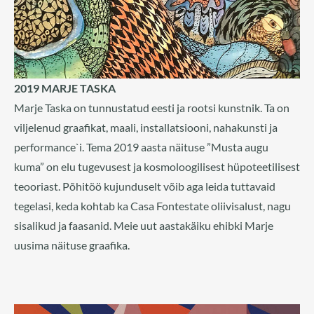
2019 MARJE TASKA
Marje Taska on tunnustatud eesti ja rootsi kunstnik. Ta on
viljelenud graafikat, maali, installatsiooni, nahakunsti ja
performance`i. Tema 2019 aasta näituse ”Musta augu
kuma” on elu tugevusest ja kosmoloogilisest hüpoteetilisest
teooriast. Põhitöö kujunduselt võib aga leida tuttavaid
tegelasi, keda kohtab ka Casa Fontestate oliivisalust, nagu
sisalikud ja faasanid. Meie uut aastakäiku ehibki Marje
uusima näituse graafika.