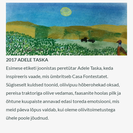
2017 ADELE TASKA
Esimese etiketi joonistas peretütar Adele Taska, keda
inspireeris vaade, mis ümbritseb Casa Fontestatet.
Sügiseselt kuldsed toonid, oliivipuu hõberohekad oksad,
pereisa traktoriga oliive vedamas, faasanite hoolas pilk ja
õhtune kuupaiste annavad edasi toreda emotsiooni, mis
meid päeva lõpus valdab, kui oleme oliivitoimetustega
ühele poole jõudnud.