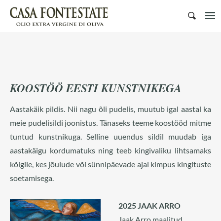
KOOSTÖÖ EESTI KUNSTNIKEGA
Aastakäik pildis. Nii nagu õli pudelis, muutub igal aastal ka
meie pudelisildi joonistus. Tänaseks teeme koostööd mitme
tuntud kunstnikuga. Selline uuendus sildil muudab iga
aastakäigu kordumatuks ning teeb kingivaliku lihtsamaks
kõigile, kes jõulude või sünnipäevade ajal kimpus kingituste
soetamisega.
2025 JAAK ARRO
Jaak Arro maalitud