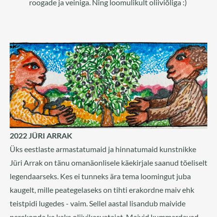
roogade ja veiniga. Ning loomulikult oliiviõliga :)
2022 JÜRI ARRAK
Üks eestlaste armastatumaid ja hinnatumaid kunstnikke
Jüri Arrak on tänu omanäonlisele käekirjale saanud tõeliselt
legendaarseks. Kes ei tunneks ära tema loomingut juba
kaugelt, mille peategelaseks on tihti erakordne maiv ehk
teistpidi lugedes - vaim. Sellel aastal lisandub maivide
perekonda ka kaks oliivikasvatajat. Maivid kummardavad